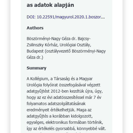
as adatok alapján
DOI: 10.22591/magyurol.2020.1.boszormenyinagyg.26
Authors
Böszörményi-Nagy Géza dr. Bajcsy-
Zsilinszky Kórház, Urológiai Osztály,
Budapest (osztályvezető Böszörményi-Nagy
Géza dr.)
Summary
A Kollégium, a Társaság és a Magyar
Urológia folyóirat összefogásával végzett
adatgyűjtést 2012-ben kezdtük újra, úgy,
hogy az ez évi adatösszesítéssel már 7 év
folyamatos adatszolgáltatásának
eredményeit értékelhetjük. Maga az
adatgyűjtés a korábban kidolgozott,
egységes, elektronikus formában történik,
így az értékelés gyorsabbá, könnyebbé vált.