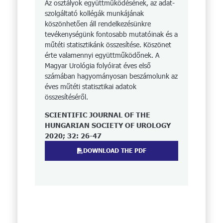
Az osztályok együttműködésének, az adat­
szolgáltató kollégák munkájának
köszönhetően áll rendelkezésünkre
tevékenységünk fontosabb mutatóinak és a
műtéti statisztikánk összesítése. Köszönet
érte valamennyi együttműködőnek. A
Magyar Urológia folyóirat éves első
számában hagyományosan beszámolunk az
éves műtéti statisztikai adatok
összesítéséről.
SCIENTIFIC JOURNAL OF THE
HUNGARIAN SOCIETY OF UROLOGY
2020; 32: 26-47
DOWNLOAD THE PDF