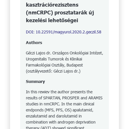
kasztrációrezisztens
(nmCRPC) prosztatarák új
kezelési lehetőségei
DOI: 10.22591/magyurol.2020.2.geczil.58
Authors
Géczi Lajos dr. Országos Onkológiai Intézet,
Urogenitalis Tumorok és Klinikai
Farmakológiai Osztály, Budapest
(osztályvezető: Géczi Lajos dr.)
Summary
In this rewiev the author presents the
results of SPARTAN, PROSPER and ARAMIS
studies in nmCRPC. In the main clinical
endponds (MFS, PFS, OS) apalutamid,
enzalutamid and darolutamid in
combination with androgen deprivation
therapy (ADT) showed significant