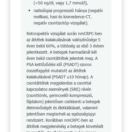
(<50 ng/dl, vagy 1,7 mmol/l),
radiológiai progresszió hiánya (negatív
mellkasi, hasi és kismedence-CT,
negatív csontizotóp-vizsgálat).
Retrospektív vizsgálat során nmCRPC-ben
az áttétek kialakulásának valószínűsége 5
éven belül 60%, a többség az első 3 évben
jelentkezett. A betegek harmadánál két
éven belül csontáttétek jelentek meg. A
PSA kettőződési idő (PSADT) szoros
összefüggést mutatott az áttétek
kialakulásával (PSADT ≤10 hónap). A
csontáttétek megjelenése a csonttal
kapcsolatos események (SRE) révén
(csonttörés, gerincvelői kompresszió,
fájdalom) jelentősen csökkenti a betegek
életminőségét és életkilátásait, valamint
jelentősen megterheli az egészségügyi
rendszert. Korábban nmCRPC-ben az
áttétek megjelenéséig a betegek követését