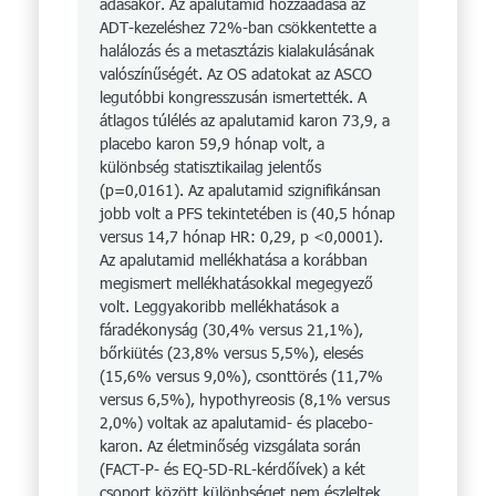
adásakor. Az apa­lutamid hozzáadása az
ADT-keze­léshez 72%-ban csökkentette a
halálozás és a metasztázis kialakulásának
valószínűségét. Az OS adatokat az ASCO
legutóbbi kongresszusán ismertették. A
átlagos túlélés az apalutamid karon 73,9, a
placebo karon 59,9 hónap volt, a
különbség statisztikailag jelentős
(p=0,0161). Az apalutamid szignifikánsan
jobb volt a PFS tekintetében is (40,5 hónap
versus 14,7 hónap HR: 0,29, p <0,0001).
Az apa­lutamid mellékhatása a korábban
megismert mellékhatásokkal megegyező
volt. Leg­gyakoribb mellékhatások a
fáradékonyság (30,4% versus 21,1%),
bőrkiütés (23,8% versus 5,5%), elesés
(15,6% versus 9,0%), csont­törés (11,7%
versus 6,5%), hypo­thyreosis (8,1% versus
2,0%) voltak az apalutamid- és placebo­
karon. Az életminőség vizsgálata során
(FACT-P- és EQ-5D-RL-kérdőívek) a két
csoport között különbséget nem észleltek.