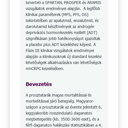
ismerteti a SPARTAN, PROSPER és ARAMIS
vizsgálatok eredményei alapján. A legfőbb
klinikai paraméterek (MFS, PFS, OS)
tekintetében az apalutmid, enzalutmid, és
darolutamid készítmények az androgén
deprivációs hormonkezelés mellett (ADT)
szignifikásan jobb hatékonyságot igazoltak
a placebo plus ADT kezeléshez képest. A
Fázis III klinikai vizsgálatok eredményei
alapján a klinikusoknak új standard kezelési
lehetőségek alkalmazására van lehetőségük
nmCRPC kezelésében.
Bevezetés
A prosztatarák magas mortalitással és
morbiditással járó betegség. Magyar­or­
szágon a prosztatarák az évente jelentett 6.
leggyakoribb rosszindulatú daganatos
megbetegedés (kb. 3500-3600 eset), és a
férfi daganatos halálozási statisztikában a 4.