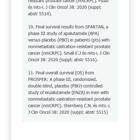
resistant prostate cancer (nmCRPC). Fizazi
és mts-i. J Clin Oncol 38: 2020 (suppl;
abstr 5514).
10. Final survival results from SPARTAN, a
phase III study of apalutamide (APA)
versus placebo (PBO) in patients (pts) with
nonmetastatic castration-resistant prostate
cancer (nmCRPC). Small E.J és mts-i. J Clin
Oncol 38: 2020 (suppl; abstr 5516).
11. Final overall survival (OS) from
PROSPER: A phase III, randomized,
double-blind, placebo (PBO)-controlled
study of enzalutamide (ENZA) in men with
nonmetastatic castration-resistant prostate
cancer (nmCRPC). Sternberg C.N. és mts.-i.
J Clin Oncol 38: 2020 (suppl; abstr 5515)