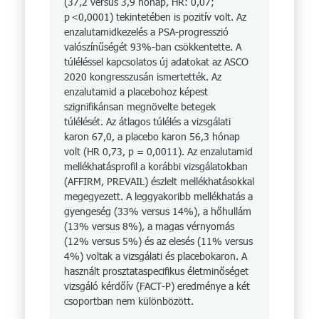
(37,2 versus 3,9 hónap, HR: 0,07;
p <0,0001) tekintetében is pozitív volt. Az
enzalu­t­amidkezelés a PSA-prog­resszió
valószínűségét 93%-ban csökkentette. A
túléléssel kapcsolatos új adatokat az ASCO
2020 kongresszusán ismertették. Az
enzalutamid a placebohoz képest
szignifikánsan megnövelte betegek
túlélését. Az átlagos túlélés a vizsgálati
karon 67,0, a placebo karon 56,3 hónap
volt (HR 0,73, p = 0,0011). Az enzalutamid
mellékha­tás­profil a korábbi vizsgálatokban
(AFFIRM, PREVAIL) észlelt mellékhatásokkal
megegyezett. A leggyakoribb mellékhatás a
gyengeség (33% versus 14%), a hőhullám
(13% versus 8%), a magas vérnyomás
(12% versus 5%) és az elesés (11% versus
4%) voltak a vizsgálati és placebokaron. A
használt prosztata­specifikus életminőséget
vizsgáló kérdőív (FACT-P) eredménye a két
csoportban nem különbözött.