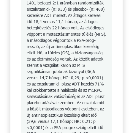
1401 beteget 2:1 arányban rando­mizálták
enzalutamid- (n: 933) és pla­cebo- (n: 468)
kezelésre ADT mellett. Az átlagos kezelési
idő 18,4 versus 11,1 hónap, az átlagos
betegkövetés 22 hónap volt. Az elsődleges
végpont a meta­sztázismentes túlélés (MFS),
a másodlagos végpontok a PSA-prog­
resszió, az új antineo­plasztikus kezelésig
eltelt idő, a túlélés (OS), a biztonságosság
és az életminőség voltak. Az közölt adatok
szerint a vizsgálati karon az MFS
szignifikánsan jobbnak bizonyul (36,6
versus 14,7 hónap, HG: 0,29; p <0,0001)
és az enzalutamid- plusz ADT-kezelés 71%-
kal csökkentette a halálozás és az mCRPC
kialakulásának valószínűségét az ADT plusz
placebo adásával szemben. Az enzalu­tamid
a közölt másodlagos végpont esetében, az
új antineo­plasztikus kezelésig eltelt idő
(39,6 versus 17,1 hónap; HR: 0,21; p
<0,0001) és a PSA-progresszióig eltelt idő