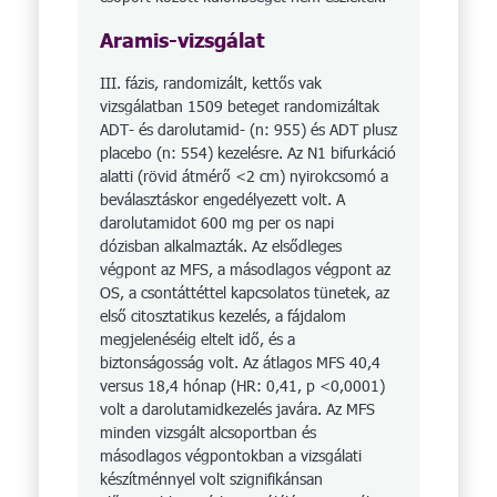
Aramis-vizsgálat
III. fázis, randomizált, kettős vak
vizsgálatban 1509 beteget randomizáltak
ADT- és darolutamid- (n: 955) és ADT plusz
placebo (n: 554) kezelésre. Az N1 bifurkáció
alatti (rövid átmérő <2 cm) nyirokcsomó a
beválasztáskor engedélyezett volt. A
darolutamidot 600 mg per os napi
dózisban alkalmazták. Az elsődleges
végpont az MFS, a másodlagos végpont az
OS, a csontáttéttel kapcsolatos tünetek, az
első citosztatikus kezelés, a fájdalom
megjelenéséig eltelt idő, és a
biztonságosság volt. Az átlagos MFS 40,4
versus 18,4 hónap (HR: 0,41, p <0,0001)
volt a daroluta­mid­kezelés javára. Az MFS
minden vizsgált alcsoportban és
másodlagos végpontokban a vizsgálati
készítménnyel volt szignifikánsan