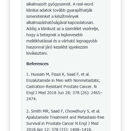
alkalmazott gyógyszereit. A real-word
klinikai adatok tovább gyarapíthatják
ismereteinket a készítmények
alkalmazáshatóságával kapcsolatosan.
Addig a klinikust az a szemlélet vezérelje,
hogy a betegnek a legkevesebb
mellékhatással és a várható legnagyobb
haszonnal járó kezelést igyekezzen
kiválasztani.
References
1. Hussain M, Fizazi K, Saad F, et al.
Enzalutamide in Men with Nonmetastatic,
Castration-Resistant Prostate Cancer. N
Engl J Med 2018 Jun 28; 378 (26): 2465–
2474.
2. Smith MR, Saad F, Chowdhury S, et al.
Apaluta­mide Treatment and Metastasis-free
Survival in Prostate Cancer N Engl J Med
2018 Apr 12; 378 (15): 1408–1418.