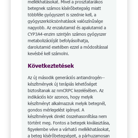
mellékhatásokat. Mivel a prosztatarákos
betegnek számos kísérőbetegség miatt
többféle gyógyszert is szednie kell, a
gyógyszerkölcsönhatások valószínűsége
nagyobb. Az enza­lu­tamid és apalutamid a
CYP3A4-enzim szintjén számos gyógyszer
metaboli­zációját befolyásolhatja,
darolutamid esetében ezzel a módosítással
kevésbé kell számolni.
Következtetések
Az új második generációs antiandro­gén-­
készítmények új terápiás lehetőséget
biztosítanak az nmCRPC kezelésében. Az
indikációs kör azonos, hogy melyik
készítményt alkalmazzuk melyik betegnél,
gondos mérlegelést igényel. A
készítmények direkt összehasonlítása nem
történt meg. Fontos a betegek kiválasztása,
figyelembe véve a várható mellékhatásokat,
a beteg kísérőbetegségeit, a párhuzamosan