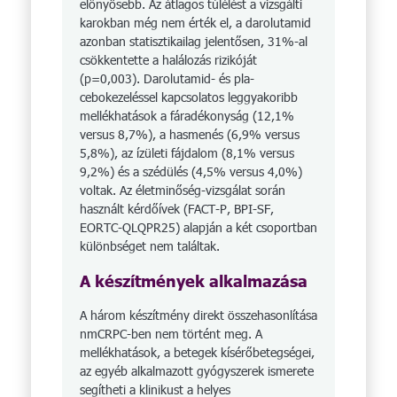
előnyösebb. Az átlagos túlélést a vizsgálti
karokban még nem érték el, a darolutamid
azonban statisztikailag jelentősen, 31%-al
csökkentette a halálozás rizikóját
(p=0,003). Daro­lutamid- és pla­
cebokezeléssel kapcsolatos leggyakoribb
mellékhatások a fáradékonyság (12,1%
versus 8,7%), a hasmenés (6,9% versus
5,8%), az ízületi fájdalom (8,1% versus
9,2%) és a szédülés (4,5% versus 4,0%)
voltak. Az életminőség-vizsgálat során
használt kérdőívek (FACT-P, BPI-SF,
EORTC-QLQPR25) alapján a két cso­portban
különbséget nem találtak.
A készítmények alkalmazása
A három készítmény direkt összehasonlítása
nmCRPC-ben nem történt meg. A
mellékhatások, a betegek kísérőbetegségei,
az egyéb alkalmazott gyógyszerek ismerete
segítheti a klinikust a helyes