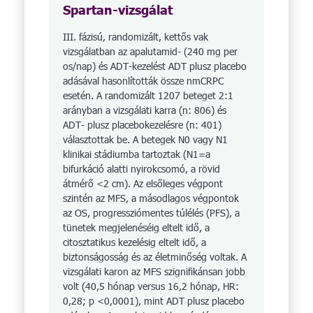
Spartan-vizsgálat
III. fázisú, randomizált, kettős vak
vizsgálatban az apalutamid- (240 mg per
os/nap) és ADT-kezelést ADT plusz placebo
adásával hasonlították össze nmCRPC
esetén. A randomizált 1207 beteget 2:1
arányban a vizsgálati karra (n: 806) és
ADT- plusz placebokezelésre (n: 401)
választottak be. A betegek N0 vagy N1
klinikai stádiumba tartoztak (N1=a
bifurkáció alatti nyirokcsomó, a rövid
átmérő <2 cm). Az elsőleges végpont
szintén az MFS, a másodlagos végpontok
az OS, progressziómentes túlélés (PFS), a
tünetek megjelenéséig eltelt idő, a
citosztatikus kezelésig eltelt idő, a
biztonságosság és az életminőség voltak. A
vizsgálati karon az MFS szignifikánsan jobb
volt (40,5 hónap versus 16,2 hónap, HR:
0,28; p <0,0001), mint ADT plusz placebo