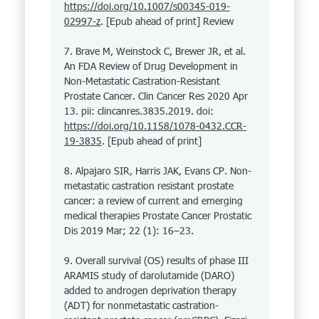
https://doi.org/10.1007/s00345-019-
02997-z
. [Epub ahead of print] Review
7. Brave M, Weinstock C, Brewer JR, et al.
An FDA Review of Drug Development in
Non-Metastatic Castration-Resistant
Prostate Cancer. Clin Cancer Res 2020 Apr
13. pii: clincanres.3835.2019. doi:
https://doi.org/10.1158/1078-0432.CCR-
19-3835
. [Epub ahead of print]
8. Alpajaro SIR, Harris JAK, Evans CP. Non-
metastatic castration resistant prostate
cancer: a review of current and emerging
medical therapies Prostate Cancer Prostatic
Dis 2019 Mar; 22 (1): 16–23.
9. Overall survival (OS) results of phase III
ARAMIS study of darolutamide (DARO)
added to androgen deprivation therapy
(ADT) for nonmetastatic castration-