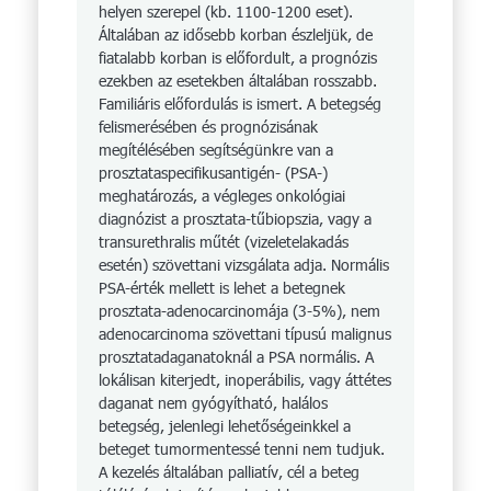
helyen szerepel (kb. 1100-1200 eset).
Általában az idősebb korban észleljük, de
fiatalabb korban is előfordult, a prognózis
ezekben az esetekben általában rosszabb.
Familiáris előfordulás is ismert. A betegség
felismerésében és prognózisának
megítélésében segítségünkre van a
prosztataspecifikusantigén- (PSA-)
meghatározás, a végleges onkológiai
diagnózist a prosztata-tű­bi­opszia, vagy a
transurethralis műtét (vizeletelakadás
esetén) szövettani vizsgálata adja. Nor­mális
PSA-érték mellett is lehet a betegnek
prosztata-adenocarcinomája (3-5%), nem
ade­nocarcinoma szövettani típusú ma­lignus
prosztatadaganatoknál a PSA normális. A
lokálisan kiterjedt, inoperábilis, vagy áttétes
daganat nem gyógyítható, halálos
betegség, jelenlegi lehetőségeinkkel a
beteget tumormentessé tenni nem tudjuk.
A kezelés általában palliatív, cél a beteg