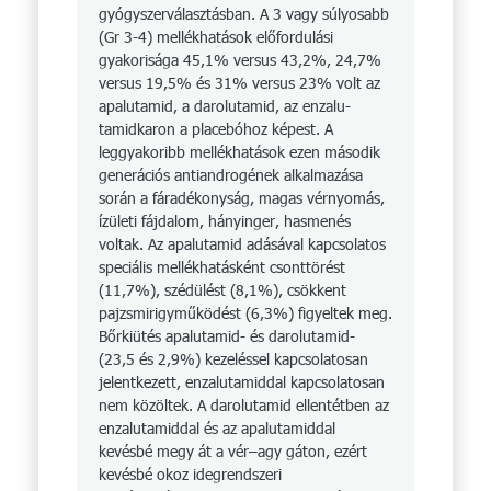
gyógyszerválasztásban. A 3 vagy súlyosabb
(Gr 3-4) mel­lékhatások előfordulási
gyakorisága 45,1% versus 43,2%, 24,7%
versus 19,5% és 31% versus 23% volt az
apalutamid, a darolu­ta­mid, az enzalu­
tamidkaron a placebóhoz képest. A
leggyakoribb mellékhatások ezen második
generációs antiand­ro­gének alkalmazása
során a fáradékonyság, magas vérnyomás,
ízületi fájdalom, hányinger, hasmenés
voltak. Az apa­lutamid adásával kapcsolatos
speciális mellékhatásként csonttörést
(11,7%), szédülést (8,1%), csökkent
pajzsmirigyműködést (6,3%) figyeltek meg.
Bőrkiütés apalutamid- és daro­lu­ta­mid-
(23,5 és 2,9%) kezeléssel kapcsolatosan
jelentkezett, en­zaluta­middal kapcsolatosan
nem közöltek. A darolu­ta­mid ellentétben az
enzalutamiddal és az apa­lu­ta­middal
kevésbé megy át a vér–agy gáton, ezért
kevésbé okoz idegrendszeri