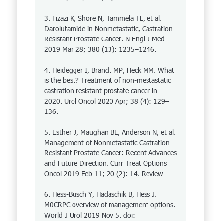
3. Fizazi K, Shore N, Tammela TL, et al.
Darolutamide in Nonmetastatic, Castration-
Resistant Prostate Cancer. N Engl J Med
2019 Mar 28; 380 (13): 1235–1246.
4. Heidegger I, Brandt MP, Heck MM. What
is the best? Treatment of non-mestastatic
castration resistant prostate cancer in
2020. Urol Oncol 2020 Apr; 38 (4): 129–
136.
5. Esther J, Maughan BL, Anderson N, et al.
Mana­gement of Nonmetastatic Castration-
Resistant Pros­tate Cancer: Recent Advances
and Future Direction. Curr Treat Options
Oncol 2019 Feb 11; 20 (2): 14. Review
6. Hess-Busch Y, Hadaschik B, Hess J.
M0CRPC overview of management options.
World J Urol 2019 Nov 5. doi: