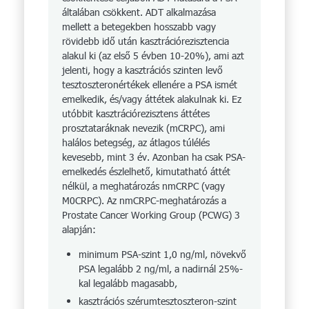
általában csökkent. ADT alkalmazása
mellett a betegekben hosszabb vagy
rövidebb idő után kasztrációrezisztencia
alakul ki (az első 5 évben 10-20%), ami azt
jelenti, hogy a kasztrációs szinten levő
tesztoszteronértékek ellenére a PSA ismét
emelkedik, és/vagy áttétek alakulnak ki. Ez
utóbbit kasztráció­re­zisztens áttétes
prosztataráknak nevezik (mCRPC), ami
halálos betegség, az átlagos túlélés
kevesebb, mint 3 év. Azonban ha csak PSA-
emelkedés észlelhető, kimutatható áttét
nélkül, a meghatározás nmCRPC (vagy
M0CRPC). Az nmCRPC-meghatározás a
Pros­­­tate Cancer Working Group (PCWG) 3
alapján:
minimum PSA-szint 1,0 ng/ml, növekvő
PSA legalább 2 ng/ml, a nadirnál 25%-
kal legalább magasabb,
kasztrációs szérumtesztoszteron-szint