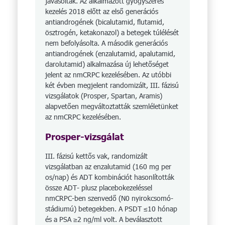
javasolták. Az alkalmazott gyógyszeres
kezelés 2018 előtt az első generációs
antiandrogének (bicalutamid, flutamid,
ösztrogén, ketakonazol) a betegek túlélését
nem befolyásolta. A második generációs
antiandrogének (enzalutamid, apalutamid,
darolu­tamid) alkalmazása új lehetőséget
jelent az nmCRPC kezelésében. Az utóbbi
két évben megjelent ran­domizált, III. fázisú
vizsgálatok (Prosper, Spartan, Aramis)
alapvetően megváltoztatták szemléletünket
az nmCRPC kezelésében.
Prosper-vizsgálat
III. fázisú kettős vak, randomizált
vizsgálatban az enzalutamid (160 mg per
os/nap) és ADT kombinációt hasonlították
össze ADT- plusz placeboke­zeléssel
nmCRPC-ben szenvedő (N0 nyirokcsomó-
stádiumú) betegekben. A PSDT ≤10 hónap
és a PSA ≥2 ng/ml volt. A beválasztott