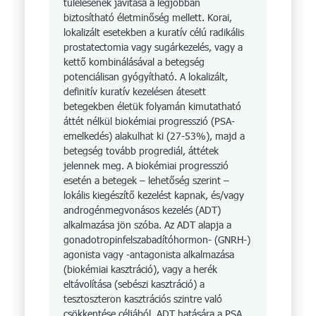
túlélésének javítása a legjobban
biztosítható életminőség mellett. Korai,
lokalizált esetekben a ku­ra­tív célú radikális
prostatectomia vagy sugárkezelés, vagy a
kettő kombinálásával a betegség
potenciálisan gyógyítható. A lokalizált,
definitív kura­tív kezelésen átesett
betegekben életük folyamán kimutatható
áttét nélkül biokémiai progresszió (PSA-
emelkedés) alakulhat ki (27-53%), majd a
betegség tovább progrediál, áttétek
jelennek meg. A biokémiai progresszió
esetén a betegek – lehetőség szerint –
lokális kiegészítő kezelést kapnak, és/vagy
androgénmegvonásos kezelés (ADT)
alkalmazása jön szóba. Az ADT alapja a
gonadotropinfelszaba­dító­hor­mon- (GNRH-)
agonista vagy -anta­gonista alkalmazása
(biokémiai kasztráció), vagy a herék
eltávolítása (sebészi kasztráció) a
tesztoszteron kasztrációs szintre való
csökkentése céljából. ADT hatására a PSA