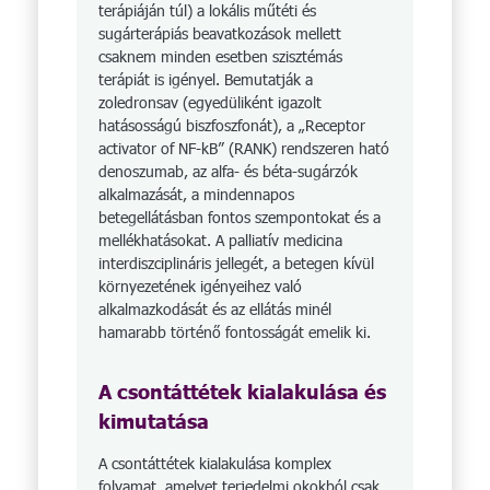
terápiáján túl) a lokális műtéti és
sugárterápiás beavatkozások mellett
csaknem minden esetben szisztémás
terápiát is igényel. Bemutatják a
zoledronsav (egyedüliként igazolt
hatásosságú biszfoszfonát), a „Receptor
activator of NF-kB” (RANK) rendszeren ható
denoszumab, az alfa- és béta-sugárzók
alkalmazását, a mindennapos
betegellátásban fontos szempontokat és a
mellékhatásokat. A palliatív medicina
interdiszciplináris jellegét, a betegen kívül
környezetének igényeihez való
alkalmazkodását és az ellátás minél
hamarabb történő fontosságát emelik ki.
A csontáttétek kialakulása és
kimutatása
A csontáttétek kialakulása komplex
folyamat, amelyet terjedelmi okokból csak