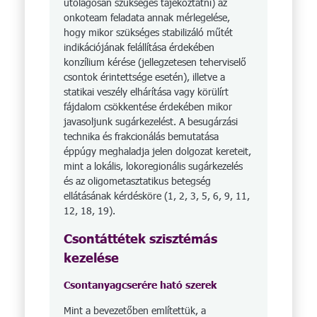
utólagosan szükséges tájékoztatni) az
onkoteam feladata annak mérlegelése,
hogy mikor szükséges stabilizáló műtét
indikációjának felállítása érdekében
konzílium kérése (jellegzetesen teherviselő
csontok érintettsége esetén), illetve a
statikai veszély elhárítása vagy körülírt
fájdalom csökkentése érdekében mikor
javasoljunk sugárkezelést. A besugárzási
technika és frakcionálás bemutatása
éppúgy meghaladja jelen dolgozat kereteit,
mint a lokális, lokoregionális sugárkezelés
és az oligometasztatikus betegség
ellátásának kérdésköre (1, 2, 3, 5, 6, 9, 11,
12, 18, 19).
Csontáttétek szisztémás
kezelése
Csontanyagcserére ható szerek
Mint a bevezetőben említettük, a