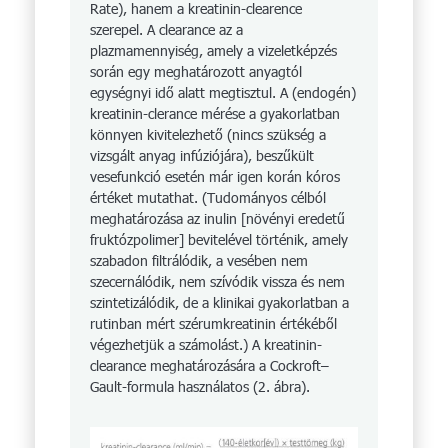
Rate), hanem a kreatinin-clearence
szerepel. A clearance az a
plazmamennyiség, amely a vizeletképzés
során egy meghatározott anyagtól
egységnyi idő alatt megtisztul. A (endogén)
kreatinin-clerance mérése a gyakorlatban
könnyen kivitelezhető (nincs szükség a
vizsgált anyag infúziójára), beszűkült
vesefunkció esetén már igen korán kóros
értéket mutathat. (Tudományos célból
meghatározása az inulin [növényi eredetű
fruktózpolimer] bevitelével történik, amely
szabadon filtrálódik, a vesében nem
szecernálódik, nem szívódik vissza és nem
szintetizálódik, de a klinikai gyakorlatban a
rutinban mért szérumkreatinin értékéből
végezhetjük a számolást.) A kreatinin-
clearance meghatározására a Cockroft–
Gault-formula használatos (2. ábra).