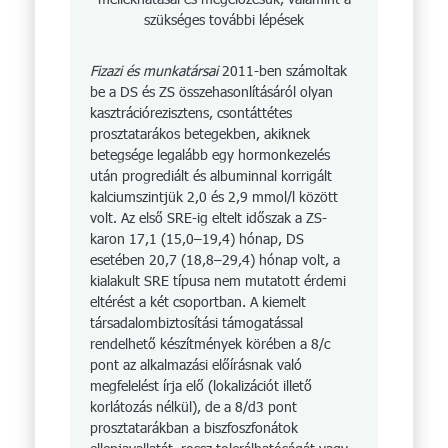
szükséges további lépések
Fizazi és munkatársai
2011-ben számoltak
be a DS és ZS összehasonlításáról olyan
kasztrációrezisztens, csontátté­tes
prosztatarákos betegekben, akiknek
betegsége legalább egy hormonkezelés
után progrediált és albuminnal korrigált
kalciumszintjük 2,0 és 2,9 mmol/l között
volt. Az első SRE-ig eltelt időszak a ZS-
karon 17,1 (15,0–19,4) hónap, DS
esetében 20,7 (18,8–29,4) hónap volt, a
kialakult SRE típusa nem mutatott érdemi
eltérést a két csoportban. A kiemelt
társadalombiztosítási támogatással
rendelhető készítmények körében a 8/c
pont az alkalmazási előírásnak való
megfelelést írja elő (lokalizációt illető
korlátozás nélkül), de a 8/d3 pont
prosztatarákban a biszfoszfonátok