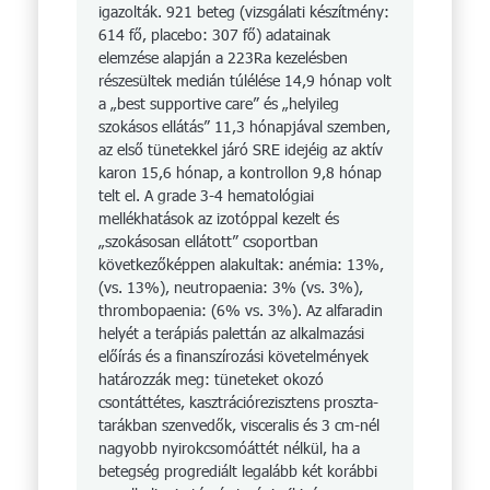
igazolták. 921 beteg (vizsgálati készítmény:
614 fő, placebo: 307 fő) adatainak
elemzése alapján a 223Ra kezelésben
részesültek medián túlélése 14,9 hónap volt
a „best supportive care” és „helyileg
szokásos ellátás” 11,3 hónapjával szemben,
az első tünetekkel járó SRE idejéig az aktív
karon 15,6 hónap, a kontrollon 9,8 hónap
telt el. A grade 3-4 hematológiai
mellékhatások az izotóppal kezelt és
„szokásosan ellátott” csoportban
következőképpen alakultak: anémia: 13%,
(vs. 13%), neutropaenia: 3% (vs. 3%),
thrombopaenia: (6% vs. 3%). Az alfaradin
helyét a terápiás palettán az alkalmazási
előírás és a finanszírozási követelmények
határozzák meg: tüneteket okozó
csontáttétes, kasztrációrezisztens proszta­
tarákban szenvedők, visceralis és 3 cm-nél
nagyobb nyirokcsomóáttét nélkül, ha a
betegség progrediált legalább két korábbi