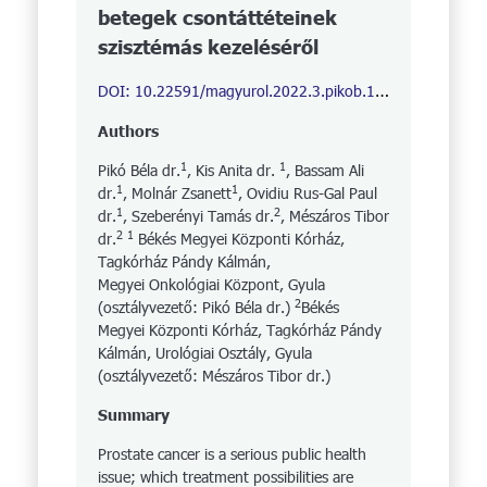
betegek csontáttéteinek
szisztémás kezeléséről
DOI: 10.22591/magyurol.2022.3.pikob.107
Authors
1
1
Pikó Béla dr.
, Kis Anita dr.
, Bassam Ali
1
1
dr.
, Molnár Zsanett
, Ovidiu Rus-Gal Paul
1
2
dr.
, Szeberényi Tamás dr.
, Mészáros Tibor
2
1
dr.
Békés Megyei Központi Kórház,
Tagkórház Pándy Kálmán,
Megyei Onkológiai Központ, Gyula
2
(osztályvezető: Pikó Béla dr.)
Békés
Megyei Központi Kórház, Tagkórház Pándy
Kálmán, Urológiai Osztály, Gyula
(osztályvezető: Mészáros Tibor dr.)
Summary
Prostate cancer is a serious public health
issue; which treatment possibilities are