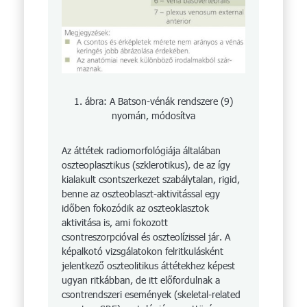
1. ábra: A Batson-vénák rendszere (9)
nyomán, módosítva
Az áttétek radiomorfológiája általában
oszteoplasztikus (szklerotikus), de az így
kialakult csontszerkezet szabálytalan, rigid,
benne az oszteoblaszt-aktivitással egy
időben fokozódik az oszteoklasztok
aktivitása is, ami fokozott
csontreszorpcióval és oszteolízissel jár. A
képalkotó vizsgálatokon felritkulásként
jelentkező oszteolitikus áttétekhez képest
ugyan ritkábban, de itt előfordulnak a
csontrendszeri események (skeletal-related