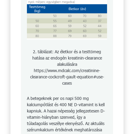
2. táblázat: Az életkor és a testtömeg
hatása az endogén kreatinin-clearance
alakulására
https://www.mdcalc.com/creatinine-
clearance-cockcroft-gault-equation#use-
cases
A betegeknek per os napi 500 mg
kalciumpótlást és 400 NE D-vitamint is kell
kapniuk. A hazai népesség jellegzetesen D-
vitamin-hiányban szenved, így a
túladagolás veszélye elenyésző. Az aktuális
szérumkalcium értékének meghatározása