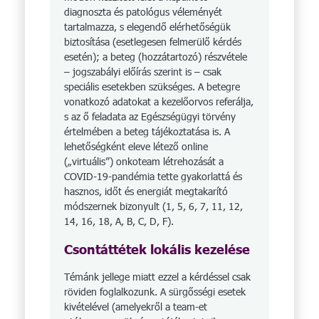
diagnoszta és patológus véleményét
tartalmazza, s elegendő elérhetőségük
biztosítása (esetlegesen felmerülő kérdés
esetén); a beteg (hozzátartozó) részvétele
– jogszabályi előírás szerint is – csak
speciális esetekben szükséges. A betegre
vonatkozó adatokat a kezelőorvos referálja,
s az ő feladata az Egészségügyi törvény
értelmében a beteg tájékoztatása is. A
lehetőségként eleve létező online
(„virtuális”) onkoteam létrehozását a
COVID-19-pandémia tette gyakorlattá és
hasznos, időt és energiát megtakarító
módszernek bizonyult (1, 5, 6, 7, 11, 12,
14, 16, 18, A, B, C, D, F).
Csontáttétek lokális kezelése
Témánk jellege miatt ezzel a kérdéssel csak
röviden foglalkozunk. A sürgősségi esetek
kivételével (amelyekről a team-et