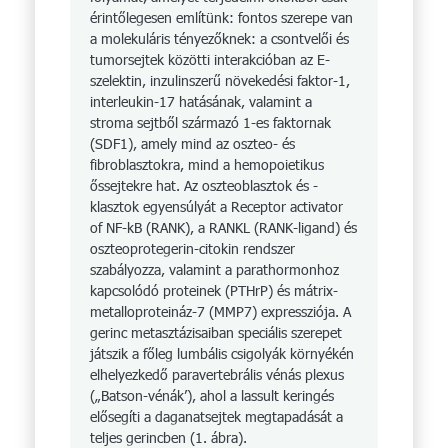
érintőlegesen említünk: fontos szerepe van
a molekuláris tényezőknek: a csontvelői és
tumorsejtek közötti interakcióban az E-
szelektin, inzulinszerű növekedési faktor-1,
interleukin-17 hatásának, valamint a
stroma sejtből származó 1-es faktornak
(SDF1), amely mind az oszteo- és
fibroblasztokra, mind a hemopoietikus
őssejtekre hat. Az oszteoblasztok és -
klasztok egyensúlyát a Receptor activator
of NF-kB (RANK), a RANKL (RANK-ligand) és
oszteoprotegerin-citokin rendszer
szabályozza, valamint a parathormonhoz
kapcsolódó proteinek (PTHrP) és mátrix-
metalloproteináz-7 (MMP7) expressziója. A
gerinc metasztázisaiban speciális szerepet
játszik a főleg lumbális csigolyák környékén
elhelyezkedő paravertebrális vénás plexus
(„Batson-vénák’), ahol a lassult keringés
elősegíti a daganatsejtek megtapadását a
teljes gerincben (1. ábra).