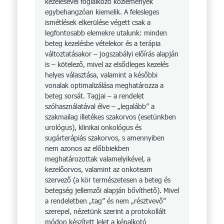
kezelésével foglalkozó közlemények
egybehangzóan kiemelik. A felesleges
ismétlések elkerülése végett csak a
legfontosabb elemekre utalunk: minden
beteg kezelésbe vételekor és a terápia
változtatásakor – jogszabályi előírás alapján
is – kötelező, mivel az elsődleges kezelés
helyes választása, valamint a későbbi
vonalak optimalizálása meghatározza a
beteg sorsát. Tagjai – a rendelet
szóhasználatával élve – „legalább” a
szakmailag illetékes szakorvos (esetünkben
urológus), klinikai onkológus és
sugárterápiás szakorvos, s amennyiben
nem azonos az előbbiekben
meghatározottak valamelyikével, a
kezelőorvos, valamint az onkoteam
szervező (a kör természetesen a beteg és
betegség jellemzői alapján bővíthető). Mivel
a rendeletben „tag” és nem „résztvevő”
szerepel, nézetünk szerint a protokollált
módon készített lelet a képalkotó