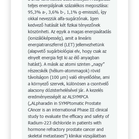
teljes energiájának százalékos megoszlása:
95,3% a-, 3,6% b-, 1,1% g-emisszió, így
okkal nevezzük alfa-sugárzónak. Igen
kedvező hatását két fizikai tényezőnek
köszönheti. Az egyik a magas energiaátadás
(ionizálóképesség), amit a lineáris
energiatranszferrel (LET) jellemezhetünk
(alapvető sugárbiológiai elv, hogy csak az
elnyelt energia fejt ki az élő anyagban
hatást). A másik az atomi szinten „nagy”
részecskék (hélium-atommagok) rövid
távolságon (100 µm) való elnyelődése, ami
a környező szervek, különösen a csontvelő
alacsony dózisterhelésével jár. A kezelés
eredményességét az ALSYMPCA
(„ALpharadin in SYMPtomatic Prostate
CAncer is an international Phase III clinical
study to evaluate the efficacy and safety of
Radium-223 dichloride in patients with
hormone refractory prostate cancer and
skeletal metastases”) klinikai vizsgálatban