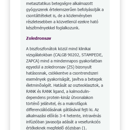
metasztatikus betegségre alkalmazott
gyógyszerek értelemszerűen befolyásolják a
csont­áttéteket is, de a közleményben
részletesebben a közvetlenül ezekre ható
készítményekkel foglalkozunk.
Zoledronsav
A biszfoszfonátok közül mind klinikai
vizsgálatokban (CALGB 90202, STAMPEDE,
ZAPCA) mind a mindennapos gyakorlatban
egyedül a zoledronsav (ZS) bizonyult
hatásosnak, csökkentve a csontrendszeri
események gyakoriságát, javítva a betegek
életminőségét. Hatását az oszteoklasztok, a
RANK és RANK ligand, a kalmodulin-
dependens protein-kináz útvonalakon
történő jelátvitel, és a makrofágok
differenciálódásának gátlásával fejti ki. Az
alkalmazási előírás 3-4 hetente, intravénás
infúzióban javasolja adását a vesefunkciós
értékeknek megfelelő dózisban (1.