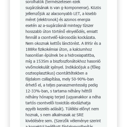
sorolhatók (természetesen ezek
sugárzásának is van g-komponense). Közös
jellemzőjük az alacsonyabb LET, a kisebb
méret (elektronok) és azonos energia
esetén az a-sugárzásnál mintegy tízszer
hosszabb úton történő elnyelődés, emiatt
fennáll a csontvelő-károsodás kockázata.
Nem okoznak kettős lánctörést. A 89Sr és a
188Re fizikokémiai úton, a kalciumhoz
hasonlóan épülnek be a hidroxiapatitba,
míg a 153Sm a biszfoszfonátokhoz hasonló
vivőmolekulát igényel. Indikációjuk a (főleg
oszteoplasztikus) csontáttétekben a
fájdalom csillapítása, mely 50-90%-ban
érhető el, a teljes panaszmentesség pedig
12-33%-ban, s tartama néhány héttől
néhány hónapig terjed (ugyanakkor a néha
tartós csontvelői toxicitás elodázhatja
egyéb kezelés adását). Túlélési előnyt nem
hoznak, s nem alkalmasak az SRE
kivédésére sem. (Szerzők véleménye szerint
a korrektül beállított fájdalomcsillapítás