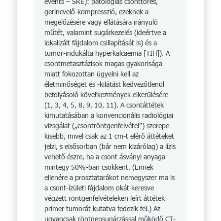
events – SRE): patológiás csonttörés,
gerincvelő-kompresszió, ezeknek a
megelőzésére vagy ellátására irányuló
műtét, valamint sugárkezelés (ideértve a
lokalizált fájdalom csillapítását is) és a
tumor-indukálta hyperkalcaemia [TIH]). A
csontmetasztázisok magas gyakorisága
miatt fokozottan ügyelni kell az
életminőséget és -kilátást kedvezőtlenül
befolyásoló következmények elkerülésére
(1, 3, 4, 5, 8, 9, 10, 11). A csontáttétek
kimutatásában a konvencionális radiológiai
vizsgálat („csontröntgenfelvétel”) szerepe
kisebb, mivel csak az 1 cm-t elérő áttéteket
jelzi, s elsősorban (bár nem kizárólag) a lízis
vehető észre, ha a csont ásványi anyaga
mintegy 50%-ban csökkent. (Ennek
ellenére a prosztatarákot nemegyszer ma is
a csont-ízületi fájdalom okát keresve
végzett röntgenfelvételeken leírt áttétek
primer tumorát kutatva fedezik fel.) Az
ugyancsak röntgensugárzással működő CT-