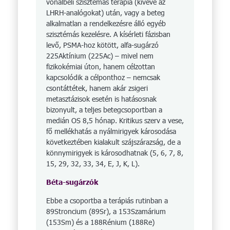
vonalbeli szisztémás terápia (kivéve az
LHRH-analógokat) után, vagy a beteg
alkalmatlan a rendelkezésre álló egyéb
szisztémás kezelésre. A kísérleti fázisban
levő, PSMA-hoz kötött, alfa-sugárzó
225Aktínium (225Ac) – mivel nem
fizikokémiai úton, hanem célzottan
kapcsolódik a célponthoz – nemcsak
csontáttétek, hanem akár zsigeri
metasztázisok esetén is hatásosnak
bizonyult, a teljes betegcsoportban a
medián OS 8,5 hónap. Kritikus szerv a vese,
fő mellékhatás a nyálmirigyek károsodása
következtében kialakult szájszárazság, de a
könnymirigyek is károsodhatnak (5, 6, 7, 8,
15, 29, 32, 33, 34, E, J, K, L).
Béta-sugárzók
Ebbe a csoportba a terápiás rutinban a
89Stroncium (89Sr), a 153Szamárium
(153Sm) és a 188Rénium (188Re)