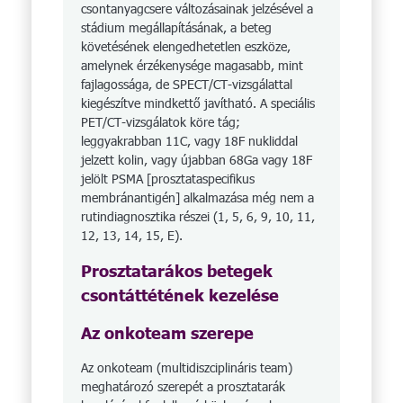
csontanyagcsere változásainak jelzésével a
stádium megállapításának, a beteg
követésének elengedhetetlen eszköze,
amelynek érzékenysége magasabb, mint
fajlagossága, de SPECT/CT-vizsgálattal
kiegészítve mindkettő javítható. A speciális
PET/CT-vizsgálatok köre tág;
leggyakrabban 11C, vagy 18F nukliddal
jelzett kolin, vagy újabban 68Ga vagy 18F
jelölt PSMA [prosztataspecifikus
membránantigén] alkalmazása még nem a
rutindiagnosztika részei (1, 5, 6, 9, 10, 11,
12, 13, 14, 15, E).
Prosztatarákos betegek
csontáttétének kezelése
Az onkoteam szerepe
Az onkoteam (multidiszciplináris team)
meghatározó szerepét a prosztatarák