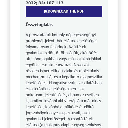
2022; 34: 107-113
DOWNLOAD THE PDF
Összefoglalás
A prosztatarák komoly népegészségügyi
problémát jelent, bár ellátási lehetőségei
folyamatosan fejlődnek. Az áttétek
gyakoriak, s döntő többségük, akár 90%-
uk – önmagukban vagy más lokalizációkkal
együtt – csontmetasztázis. A szerzők
röviden ismertetik a kialakulás molekuláris
mechanizmusát és a képalkotó diagnosztika
lehetőségeit. Hangsúlyozzák – az ellátásban
és a terápiás lehetőségekben – az
onkoteam jelentőségét, abban az esetben
is, amikor további aktív terápiára már nincs
lehetőség, továbbá a működését előíró
jogszabályok egyes aspektusait, azok
gyakorlati jelentőségét. A csontáttétek
ellátása (a malignus alapbetegség szokásos