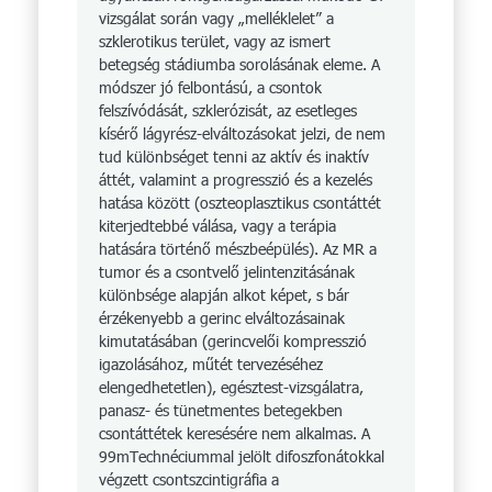
vizsgálat során vagy „melléklelet” a
szklerotikus terület, vagy az ismert
betegség stádiumba sorolásának eleme. A
módszer jó felbontású, a csontok
felszívódását, szklerózisát, az esetleges
kísérő lágyrész-elváltozásokat jelzi, de nem
tud különbséget tenni az aktív és inaktív
áttét, valamint a progresszió és a kezelés
hatása között (oszteoplasztikus csontáttét
kiterjedtebbé válása, vagy a terápia
hatására történő mészbeépülés). Az MR a
tumor és a csontvelő jelintenzitásának
különbsége alapján alkot képet, s bár
érzékenyebb a gerinc elváltozásainak
kimutatásában (gerincvelői kompresszió
igazolásához, műtét tervezéséhez
elengedhetetlen), egésztest-vizsgálatra,
panasz- és tünetmentes betegekben
csontáttétek keresésére nem alkalmas. A
99mTechnéciummal jelölt difoszfonátokkal
végzett csontszcintigráfia a