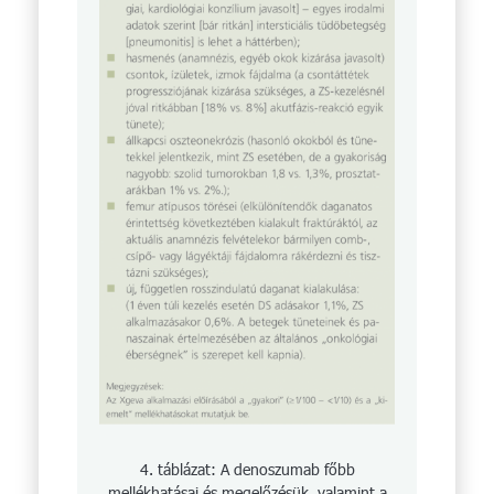
4. táblázat: A denoszumab főbb
mellékhatásai és megelőzésük, valamint a