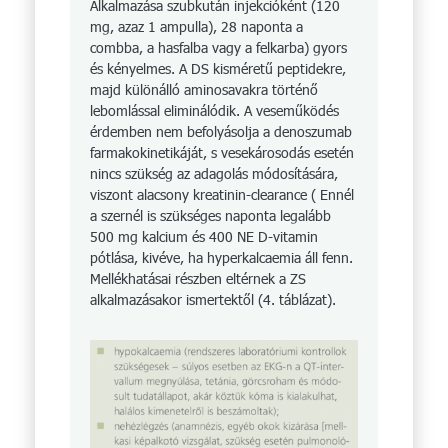
Alkalmazása szubkután injekcióként (120
mg, azaz 1 ampulla), 28 naponta a
combba, a hasfalba vagy a felkarba) gyors
és kényelmes. A DS kisméretű peptidekre,
majd különálló aminosavakra történő
lebomlással eliminálódik. A veseműködés
érdemben nem befolyásolja a denoszumab
farmakokinetikáját, s vesekárosodás esetén
nincs szükség az adagolás módosítására,
viszont alacsony kreatinin-clearance ( Ennél
a szernél is szükséges naponta legalább
500 mg kalcium és 400 NE D-vitamin
pótlása, kivéve, ha hyperkalcaemia áll fenn.
Mellékhatásai részben eltérnek a ZS
alkalmazásakor ismertektől (4. táblázat).