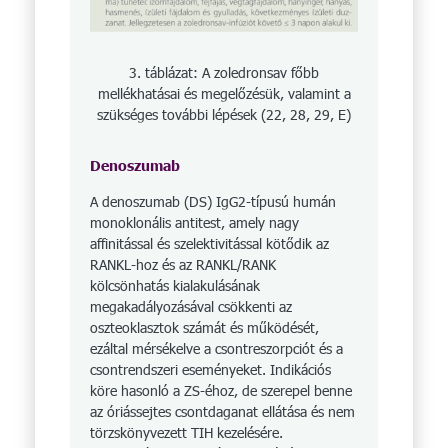
3. táblázat: A zoledronsav főbb
mellékhatásai és megelőzésük, valamint a
szükséges további lépések (22, 28, 29, E)
Denoszumab
A denoszumab (DS) IgG2-típusú humán
monoklonális antitest, amely nagy
affinitással és szelektivitással kötődik az
RANKL-hoz és az RANKL/RANK
kölcsönhatás kialakulásának
megakadályozásával csökkenti az
oszteoklasztok számát és működését,
ezáltal mérsékelve a csontreszorpciót és a
csontrendszeri eseményeket. Indikációs
köre hasonló a ZS-éhoz, de szerepel benne
az óriássejtes csontdaganat ellátása és nem
törzskönyvezett TIH kezelésére.