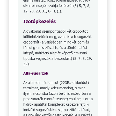
ellenjavallatát, rossz tolerálhatóságát vagy
sikertelenségét szabja feltételül (3) 5, 7, 8,
12, 28, 29, 31, G, H, (I).
Izotópkezelés
A gyakorlat szempontjából két csoportot
különböztetünk meg, az a- és a b-sugárzók
csoportját (a valóságban mindkét bomlás
társul g-emisszióval is, és a döntő hatást
kifejtő, indikáció alapját képező emisszió
típusba végezzük a besorolást) (5, 7, 8, 29,
32).
Alfa-sugárzók
Az alfaradin rádiumsót (223Ra-dikloridot)
tartalmaz, amely kalciumanalóg, s mint
ilyen, a csontba (azon belül is elsősorban a
prosztatarák csontáttéteibe) épül be, s ott a
hidroxiapatittal komplexet képezve fejti ki
ionizáló sugárzásként sejtpusztító hatását,
a DNS-lánc kettős destrukcióját. A sugárzás