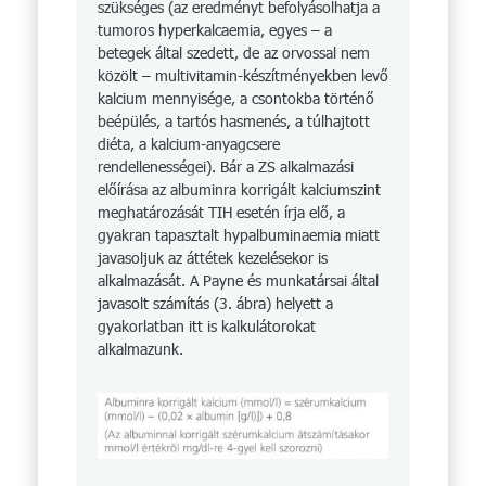
szükséges (az eredményt befolyásolhatja a
tumoros hyperkalcaemia, egyes – a
betegek által szedett, de az orvossal nem
közölt – multivitamin-készítményekben levő
kalcium mennyisége, a csontokba történő
beépülés, a tartós hasmenés, a túlhajtott
diéta, a kalcium-anyagcsere
rendellenességei). Bár a ZS alkalmazási
előírása az albuminra korrigált kalciumszint
meghatározását TIH esetén írja elő, a
gyakran tapasztalt hypalbuminaemia miatt
javasoljuk az áttétek kezelésekor is
alkalmazását. A Payne és munkatársai által
javasolt számítás (3. ábra) helyett a
gyakorlatban itt is kalkulátorokat
alkalmazunk.